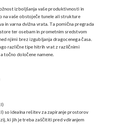
žnost izboljšanja vaše produktivnosti in
ko na vaše obstoječe tunele ali strukture
iva in varna dvižna vrata. Ta pomična pregrada
store ter osebam in prometnim sredstvom
ed njimi brez izgubljanja dragocenega časa.
go različne tipe hitrih vrat z različnimi
za točno določene namene.
i
I)
I) so idealna rešitev za zapiranje prostorov
ij, ki jih je treba zaščititi pred vdiranjem