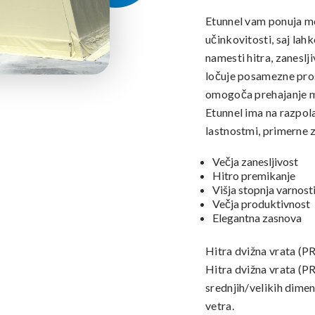
Etunnel vam ponuja mo
učinkovitosti, saj lah
namesti hitra, zaneslj
ločuje posamezne pro
omogoča prehajanje m
Etunnel ima na razpola
lastnostmi, primerne 
Večja zanesljivost
Hitro premikanje
Višja stopnja varnost
Večja produktivnost
Elegantna zasnova
Hitra dvižna vrata (PR
Hitra dvižna vrata (PR
srednjih/velikih dimenz
vetra.