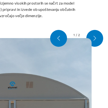
i izjemno visokih prostorih se načrt za model
RI) pripravi in izvede ob upoštevanju občutnih
vzročajo večje dimenzije.
1
/
2