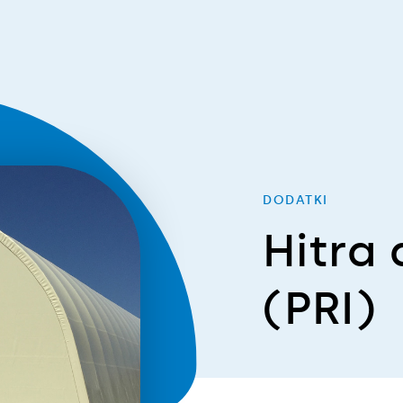
DODATKI
Hitra 
(PRI)