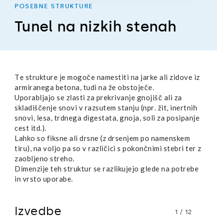
POSEBNE STRUKTURE
Tunel na nizkih stenah
Te strukture je mogoče namestiti na jarke ali zidove iz
armiranega betona, tudi na že obstoječe.
Uporabljajo se zlasti za prekrivanje gnojišč ali za
skladiščenje snovi v razsutem stanju (npr. žit, inertnih
snovi, lesa, trdnega digestata, gnoja, soli za posipanje
cest itd.).
Lahko so fiksne ali drsne (z drsenjem po namenskem
tiru), na voljo pa so v različici s pokončnimi stebri ter z
zaobljeno streho.
Dimenzije teh struktur se razlikujejo glede na potrebe
in vrsto uporabe.
Izvedbe
1
/
12