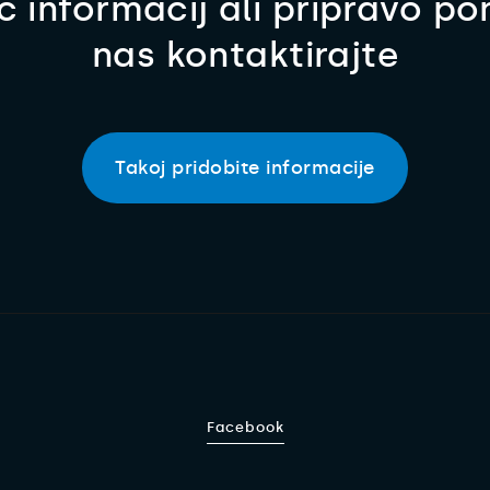
č informacij ali pripravo p
nas kontaktirajte
Takoj pridobite informacije
Facebook