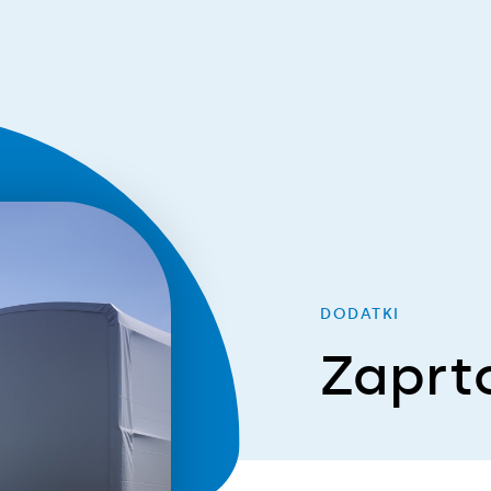
DODATKI
Zaprt