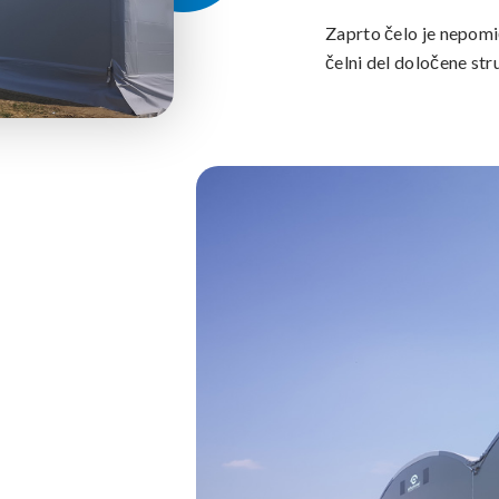
Zaprto čelo je nepomič
čelni del določene str